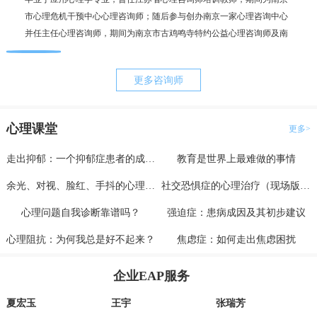
市心理危机干预中心心理咨询师；随后参与创办南京一家心理咨询中心
毕业
并任主任心理咨询师，期间为南京市古鸡鸣寺特约公益心理咨询师及南
为抑
京市职工心理咨询服务中心副主任。咨询案例过两千例，治疗时长超一
理咨
万小时。
更多咨询师
心理课堂
更多>
走出抑郁：一个抑郁症患者的成功自救（上）
教育是世界上最难做的事情
余光、对视、脸红、手抖的心理分析与治疗
社交恐惧症的心理治疗（现场版一）
心理问题自我诊断靠谱吗？
强迫症：患病成因及其初步建议
心理阻抗：为何我总是好不起来？
焦虑症：如何走出焦虑困扰
企业EAP服务
夏宏玉
王宇
张瑞芳