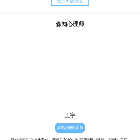
进入出版频道
质，却又是父母赖以责备孩子、苛求孩子的理由。而当孩子
完整地内化了父母的对待模式以后，孩子的心灵便更习惯于
自责、自罪、自暴、自弃，甚至决心与自我分裂，自然造就
森知心理师
了与真实自我的持久的矛盾，陷入“自我战争”的深渊，并与
其实，从我们生命最初往往最为真实与自然，但后来由于
焦虑相伴的苦难生活。
成长和经历，让我们不被接纳和肯定，因此内心有了缺失与
不满，因此为了让我们变得更“完整”，结果我们拼命来弥
补，表面上试图救赎自己的努力，不但没有让我们得到救
赎，反倒破坏了人性与人生的自然——人生本是一种自然的
流淌，人性的释放，但对于有执念的人来说重要的只有结
果，自我价值的证明。因此他往往会逼迫证明自己，完美自
己，赢得肯定和完善，
王宇
首席心理咨询师
毕业于应用心理学专业，曾任江苏省心理咨询师培训教师，期间为南京
个人