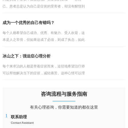
己。患者总是认为自己是症状的受害者，却没有醒悟到
问题因人而存在，如果之前的安全感有根基，那个就不
会如此轻易地被打破。他往往会埋怨某些人或事，认为
成为一个优秀的自己有错吗？
这一切不发
每个人都希望自己成功、优秀、有魅力、受人欢迎，这
本是人之常情，但如果这成了必须，则成了执念，如此
的执着，只会与现实产生冲突，而缺乏包容与接纳。不
过陷入其中的人依然会把执念当成理想，当成纯真的追
冰山之下：强迫症心理分析
求，但理
每个来求治的人都是带着症状而来，迫切地希望治疗师
可以帮他解决当下的症状，减轻痛苦。这种心情可以理
解，但却行不通，毕竟看得到的问题犹如海上的冰山一
角，而真正的问题往往隐藏在水面之下，如果对疾病的
咨询流程与服务指南
性质与成
有关心理咨询，你需要知道的都在这里
1
联系助理
Contact Assistant