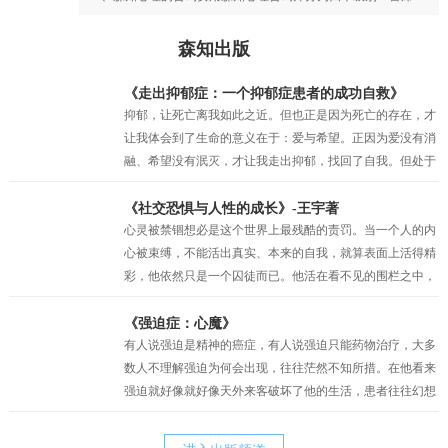
森知出版
《走出抑郁症：一个抑郁症患者的成功自救》
抑郁，让死亡离我如此之近。但也正是因为死亡的存在，才
让我体会到了生命的意义在于：爱与希望。正因为爱没有消
融、希望没有泯灭，才让我走出抑郁，找回了自我。但处于
抑郁之中的时候，我的眼前只有绝望，试图让自己相信还有
未来，但也仅仅是一种自我安慰罢了。我似乎只剩下在绝望
《社交恐惧与人性的成长》-王宇著
中坚持的权利，但也正是这种在绝望中的坚持，才真的让我
心灵被禁锢想必是这个世界上最残酷的责罚。当一个人的内
一点一点地看到了希望。当曙光最终突破了黑夜的壁垒，我
心被束缚，不能活出真实、本来的自我，就算表面上活得精
看到了因为“爱”而萌生的动力，因为“希望”而产生的坚持。
彩，他依然只是一个囚徒而已。他活在看不见的围栏之中，
正是爱与希望让我变得坚韧，并重见蓝天！
有时他比真正的囚犯都要痛苦，因为他不过是一个会动的木
偶而已，他以为自己是人生的主宰，其实他只不过是一个傀
《强迫症：心魔》
儡。社交恐惧症和其他的神经症一样都有一定人格的基础，
有人说强迫是精神的癌症，有人说强迫只能药物治疗，大多
俗话说“三岁看大，七岁看老”。社交恐惧的形成与早期环境
数人不理解强迫为何会出现，往往茫然不知所措。在他看来
和家庭因素密相关，尤其是父母自身人格特质及对孩子的教
强迫就好像就好像天外来客破坏了他的生活，患者往往幻想
养方式。我的经历常常告诉我，正是父母培育出来的诸如，
战胜强迫，之后便可以快乐的生活。他其实还没有明白，强
胆小、退缩、敏感、焦虑、刻板、追求完美等等人格的特
迫只是他痛苦的表象，而他病态的执念才是他痛苦的根源。