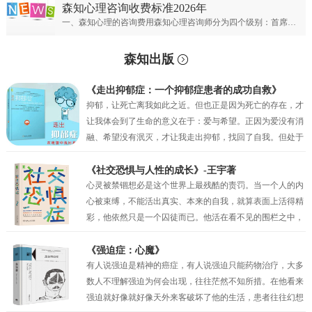
森知心理咨询收费标准2026年
一、森知心理的咨询费用森知心理咨询师分为四个级别：首席专家；专家级别；资深级别；普通级别。首席心理专家：￥900元/50分钟；专家心理咨询师：￥700元/50分钟；资深心理咨询师：￥500元/50分钟；普通心理咨询师：300元/50分钟。
森知出版
《走出抑郁症：一个抑郁症患者的成功自救》
抑郁，让死亡离我如此之近。但也正是因为死亡的存在，才
让我体会到了生命的意义在于：爱与希望。正因为爱没有消
融、希望没有泯灭，才让我走出抑郁，找回了自我。但处于
抑郁之中的时候，我的眼前只有绝望，试图让自己相信还有
未来，但也仅仅是一种自我安慰罢了。我似乎只剩下在绝望
《社交恐惧与人性的成长》-王宇著
中坚持的权利，但也正是这种在绝望中的坚持，才真的让我
心灵被禁锢想必是这个世界上最残酷的责罚。当一个人的内
一点一点地看到了希望。当曙光最终突破了黑夜的壁垒，我
心被束缚，不能活出真实、本来的自我，就算表面上活得精
看到了因为“爱”而萌生的动力，因为“希望”而产生的坚持。
彩，他依然只是一个囚徒而已。他活在看不见的围栏之中，
正是爱与希望让我变得坚韧，并重见蓝天！
有时他比真正的囚犯都要痛苦，因为他不过是一个会动的木
偶而已，他以为自己是人生的主宰，其实他只不过是一个傀
《强迫症：心魔》
儡。社交恐惧症和其他的神经症一样都有一定人格的基础，
有人说强迫是精神的癌症，有人说强迫只能药物治疗，大多
俗话说“三岁看大，七岁看老”。社交恐惧的形成与早期环境
数人不理解强迫为何会出现，往往茫然不知所措。在他看来
和家庭因素密相关，尤其是父母自身人格特质及对孩子的教
强迫就好像就好像天外来客破坏了他的生活，患者往往幻想