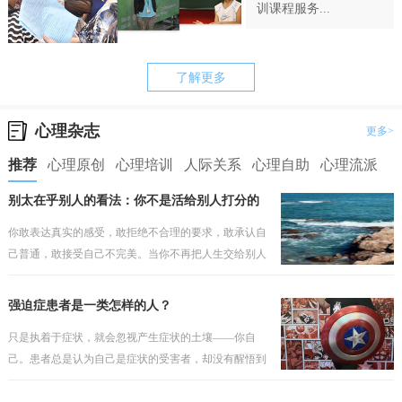
训课程服务...
了解更多
心理杂志
更多>
推荐
心理原创
心理培训
人际关系
心理自助
心理流派
别太在乎别人的看法：你不是活给别人打分的
你敢表达真实的感受，敢拒绝不合理的要求，敢承认自
己普通，敢接受自己不完美。当你不再把人生交给别人
打分，你才会真正开始为自己而活。
强迫症患者是一类怎样的人？
只是执着于症状，就会忽视产生症状的土壤——你自
己。患者总是认为自己是症状的受害者，却没有醒悟到
问题因人而存在，如果之前的安全感有根基，那个就不