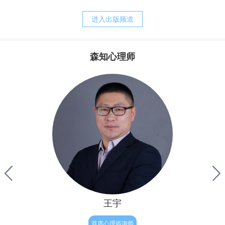
养方式。我的经历常常告诉我，正是父母培育出来的诸如，
战胜强迫，之后便可以快乐的生活。他其实还没有明白，强
胆小、退缩、敏感、焦虑、刻板、追求完美等等人格的特
迫只是他痛苦的表象，而他病态的执念才是他痛苦的根源。
进入出版频道
质，却又是父母赖以责备孩子、苛求孩子的理由。而当孩子
完整地内化了父母的对待模式以后，孩子的心灵便更习惯于
自责、自罪、自暴、自弃，甚至决心与自我分裂，自然造就
森知心理师
了与真实自我的持久的矛盾，陷入“自我战争”的深渊，并与
其实，从我们生命最初往往最为真实与自然，但后来由于
焦虑相伴的苦难生活。
成长和经历，让我们不被接纳和肯定，因此内心有了缺失与
不满，因此为了让我们变得更“完整”，结果我们拼命来弥
补，表面上试图救赎自己的努力，不但没有让我们得到救
赎，反倒破坏了人性与人生的自然——人生本是一种自然的
流淌，人性的释放，但对于有执念的人来说重要的只有结
果，自我价值的证明。因此他往往会逼迫证明自己，完美自
己，赢得肯定和完善，
王宇
首席心理咨询师