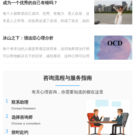
会如此轻易地被打破。他往往会埋怨某些人或事，认为
成为一个优秀的自己有错吗？
这一切不发
每个人都希望自己成功、优秀、有魅力、受人欢迎，这
本是人之常情，但如果这成了必须，则成了执念，如此
的执着，只会与现实产生冲突，而缺乏包容与接纳。不
过陷入其中的人依然会把执念当成理想，当成纯真的追
冰山之下：强迫症心理分析
求，但理
每个来求治的人都是带着症状而来，迫切地希望治疗师
可以帮他解决当下的症状，减轻痛苦。这种心情可以理
解，但却行不通，毕竟看得到的问题犹如海上的冰山一
角，而真正的问题往往隐藏在水面之下，如果对疾病的
咨询流程与服务指南
性质与成
有关心理咨询，你需要知道的都在这里
1
联系助理
Contact Assistant
2
选择咨询师
Choose a consultant
3
按时赴约