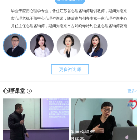
毕业于应用心理学专业，曾任江苏省心理咨询师培训教师，期间为南京
个人
市心理危机干预中心心理咨询师；随后参与创办南京一家心理咨询中心
毕业
并任主任心理咨询师，期间为南京市古鸡鸣寺特约公益心理咨询师及南
为抑
京市职工心理咨询服务中心副主任。咨询案例过两千例，治疗时长超一
理咨
万小时。
更多咨询师
心理课堂
更多>