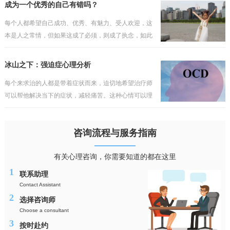
会如此轻易地被打破。他往往会埋怨某些人或事，认为
成为一个优秀的自己有错吗？
这一切不发
每个人都希望自己成功、优秀、有魅力、受人欢迎，这
本是人之常情，但如果这成了必须，则成了执念，如此
的执着，只会与现实产生冲突，而缺乏包容与接纳。不
过陷入其中的人依然会把执念当成理想，当成纯真的追
冰山之下：强迫症心理分析
求，但理
每个来求治的人都是带着症状而来，迫切地希望治疗师
可以帮他解决当下的症状，减轻痛苦。这种心情可以理
解，但却行不通，毕竟看得到的问题犹如海上的冰山一
角，而真正的问题往往隐藏在水面之下，如果对疾病的
咨询流程与服务指南
性质与成
有关心理咨询，你需要知道的都在这里
1
联系助理
Contact Assistant
2
选择咨询师
Choose a consultant
3
按时赴约