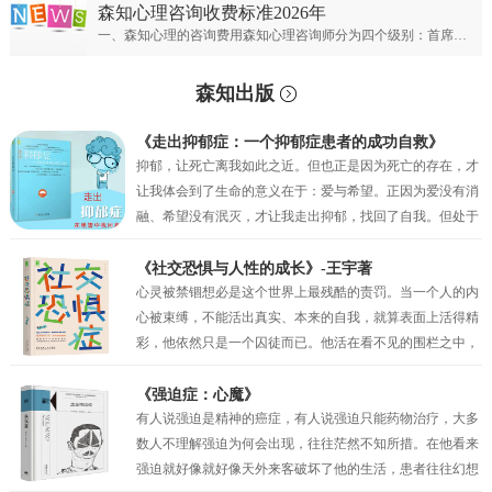
森知心理咨询收费标准2026年
一、森知心理的咨询费用森知心理咨询师分为四个级别：首席专家；专家级别；资深级别；普通级别。首席心理专家：￥900元/50分钟；专家心理咨询师：￥700元/50分钟；资深心理咨询师：￥500元/50分钟；普通心理咨询师：300元/50分钟。
森知出版
《走出抑郁症：一个抑郁症患者的成功自救》
抑郁，让死亡离我如此之近。但也正是因为死亡的存在，才
让我体会到了生命的意义在于：爱与希望。正因为爱没有消
融、希望没有泯灭，才让我走出抑郁，找回了自我。但处于
抑郁之中的时候，我的眼前只有绝望，试图让自己相信还有
未来，但也仅仅是一种自我安慰罢了。我似乎只剩下在绝望
《社交恐惧与人性的成长》-王宇著
中坚持的权利，但也正是这种在绝望中的坚持，才真的让我
心灵被禁锢想必是这个世界上最残酷的责罚。当一个人的内
一点一点地看到了希望。当曙光最终突破了黑夜的壁垒，我
心被束缚，不能活出真实、本来的自我，就算表面上活得精
看到了因为“爱”而萌生的动力，因为“希望”而产生的坚持。
彩，他依然只是一个囚徒而已。他活在看不见的围栏之中，
正是爱与希望让我变得坚韧，并重见蓝天！
有时他比真正的囚犯都要痛苦，因为他不过是一个会动的木
偶而已，他以为自己是人生的主宰，其实他只不过是一个傀
《强迫症：心魔》
儡。社交恐惧症和其他的神经症一样都有一定人格的基础，
有人说强迫是精神的癌症，有人说强迫只能药物治疗，大多
俗话说“三岁看大，七岁看老”。社交恐惧的形成与早期环境
数人不理解强迫为何会出现，往往茫然不知所措。在他看来
和家庭因素密相关，尤其是父母自身人格特质及对孩子的教
强迫就好像就好像天外来客破坏了他的生活，患者往往幻想