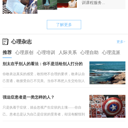
训课程服务...
了解更多
心理杂志
更多>
推荐
心理原创
心理培训
人际关系
心理自助
心理流派
别太在乎别人的看法：你不是活给别人打分的
你敢表达真实的感受，敢拒绝不合理的要求，敢承认自
己普通，敢接受自己不完美。当你不再把人生交给别人
打分，你才会真正开始为自己而活。
强迫症患者是一类怎样的人？
只是执着于症状，就会忽视产生症状的土壤——你自
己。患者总是认为自己是症状的受害者，却没有醒悟到
问题因人而存在，如果之前的安全感有根基，那个就不