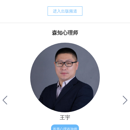
养方式。我的经历常常告诉我，正是父母培育出来的诸如，
战胜强迫，之后便可以快乐的生活。他其实还没有明白，强
胆小、退缩、敏感、焦虑、刻板、追求完美等等人格的特
迫只是他痛苦的表象，而他病态的执念才是他痛苦的根源。
进入出版频道
质，却又是父母赖以责备孩子、苛求孩子的理由。而当孩子
完整地内化了父母的对待模式以后，孩子的心灵便更习惯于
自责、自罪、自暴、自弃，甚至决心与自我分裂，自然造就
森知心理师
了与真实自我的持久的矛盾，陷入“自我战争”的深渊，并与
其实，从我们生命最初往往最为真实与自然，但后来由于
焦虑相伴的苦难生活。
成长和经历，让我们不被接纳和肯定，因此内心有了缺失与
不满，因此为了让我们变得更“完整”，结果我们拼命来弥
补，表面上试图救赎自己的努力，不但没有让我们得到救
赎，反倒破坏了人性与人生的自然——人生本是一种自然的
流淌，人性的释放，但对于有执念的人来说重要的只有结
果，自我价值的证明。因此他往往会逼迫证明自己，完美自
己，赢得肯定和完善，
王宇
首席心理咨询师