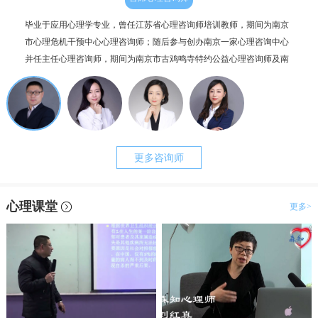
毕业于应用心理学专业，曾任江苏省心理咨询师培训教师，期间为南京
个人
市心理危机干预中心心理咨询师；随后参与创办南京一家心理咨询中心
毕业
并任主任心理咨询师，期间为南京市古鸡鸣寺特约公益心理咨询师及南
为抑
京市职工心理咨询服务中心副主任。咨询案例过两千例，治疗时长超一
理咨
万小时。
更多咨询师
心理课堂
更多>