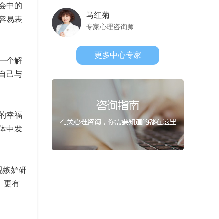
会中的
马红菊
容易表
专家心理咨询师
更多中心专家
一个解
自己与
的幸福
体中发
视嫉妒研
、更有