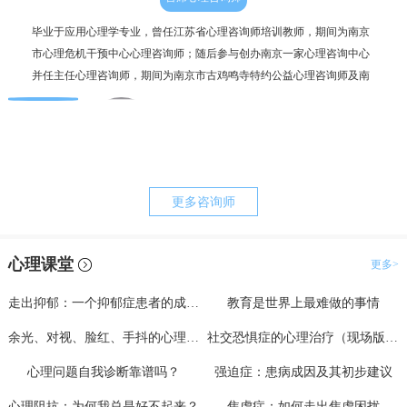
毕业于应用心理学专业，曾任江苏省心理咨询师培训教师，期间为南京
个人
市心理危机干预中心心理咨询师；随后参与创办南京一家心理咨询中心
毕业
并任主任心理咨询师，期间为南京市古鸡鸣寺特约公益心理咨询师及南
为抑
京市职工心理咨询服务中心副主任。咨询案例过两千例，治疗时长超一
理咨
万小时。
更多咨询师
心理课堂
更多>
走出抑郁：一个抑郁症患者的成功自救（上）
教育是世界上最难做的事情
余光、对视、脸红、手抖的心理分析与治疗
社交恐惧症的心理治疗（现场版一）
心理问题自我诊断靠谱吗？
强迫症：患病成因及其初步建议
心理阻抗：为何我总是好不起来？
焦虑症：如何走出焦虑困扰