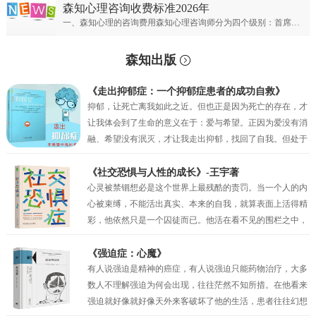
森知心理咨询收费标准2026年
一、森知心理的咨询费用森知心理咨询师分为四个级别：首席专家；专家级别；资深级别；普通级别。首席心理专家：￥900元/50分钟；专家心理咨询师：￥700元/50分钟；资深心理咨询师：￥500元/50分钟；普通心理咨询师：300元/50分钟。
森知出版
《走出抑郁症：一个抑郁症患者的成功自救》
抑郁，让死亡离我如此之近。但也正是因为死亡的存在，才
让我体会到了生命的意义在于：爱与希望。正因为爱没有消
融、希望没有泯灭，才让我走出抑郁，找回了自我。但处于
抑郁之中的时候，我的眼前只有绝望，试图让自己相信还有
未来，但也仅仅是一种自我安慰罢了。我似乎只剩下在绝望
《社交恐惧与人性的成长》-王宇著
中坚持的权利，但也正是这种在绝望中的坚持，才真的让我
心灵被禁锢想必是这个世界上最残酷的责罚。当一个人的内
一点一点地看到了希望。当曙光最终突破了黑夜的壁垒，我
心被束缚，不能活出真实、本来的自我，就算表面上活得精
看到了因为“爱”而萌生的动力，因为“希望”而产生的坚持。
彩，他依然只是一个囚徒而已。他活在看不见的围栏之中，
正是爱与希望让我变得坚韧，并重见蓝天！
有时他比真正的囚犯都要痛苦，因为他不过是一个会动的木
偶而已，他以为自己是人生的主宰，其实他只不过是一个傀
《强迫症：心魔》
儡。社交恐惧症和其他的神经症一样都有一定人格的基础，
有人说强迫是精神的癌症，有人说强迫只能药物治疗，大多
俗话说“三岁看大，七岁看老”。社交恐惧的形成与早期环境
数人不理解强迫为何会出现，往往茫然不知所措。在他看来
和家庭因素密相关，尤其是父母自身人格特质及对孩子的教
强迫就好像就好像天外来客破坏了他的生活，患者往往幻想