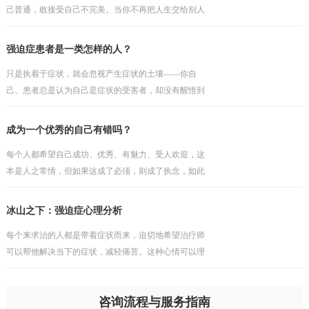
己普通，敢接受自己不完美。当你不再把人生交给别人
打分，你才会真正开始为自己而活。
强迫症患者是一类怎样的人？
只是执着于症状，就会忽视产生症状的土壤——你自
己。患者总是认为自己是症状的受害者，却没有醒悟到
问题因人而存在，如果之前的安全感有根基，那个就不
会如此轻易地被打破。他往往会埋怨某些人或事，认为
成为一个优秀的自己有错吗？
这一切不发
每个人都希望自己成功、优秀、有魅力、受人欢迎，这
本是人之常情，但如果这成了必须，则成了执念，如此
的执着，只会与现实产生冲突，而缺乏包容与接纳。不
过陷入其中的人依然会把执念当成理想，当成纯真的追
冰山之下：强迫症心理分析
求，但理
每个来求治的人都是带着症状而来，迫切地希望治疗师
可以帮他解决当下的症状，减轻痛苦。这种心情可以理
解，但却行不通，毕竟看得到的问题犹如海上的冰山一
角，而真正的问题往往隐藏在水面之下，如果对疾病的
咨询流程与服务指南
性质与成