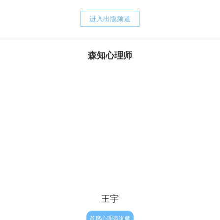
养方式。我的经历常常告诉我，正是父母培育出来的诸如，
战胜强迫，之后便可以快乐的生活。他其实还没有明白，强
胆小、退缩、敏感、焦虑、刻板、追求完美等等人格的特
迫只是他痛苦的表象，而他病态的执念才是他痛苦的根源。
进入出版频道
质，却又是父母赖以责备孩子、苛求孩子的理由。而当孩子
完整地内化了父母的对待模式以后，孩子的心灵便更习惯于
自责、自罪、自暴、自弃，甚至决心与自我分裂，自然造就
森知心理师
了与真实自我的持久的矛盾，陷入“自我战争”的深渊，并与
其实，从我们生命最初往往最为真实与自然，但后来由于
焦虑相伴的苦难生活。
成长和经历，让我们不被接纳和肯定，因此内心有了缺失与
不满，因此为了让我们变得更“完整”，结果我们拼命来弥
补，表面上试图救赎自己的努力，不但没有让我们得到救
赎，反倒破坏了人性与人生的自然——人生本是一种自然的
流淌，人性的释放，但对于有执念的人来说重要的只有结
果，自我价值的证明。因此他往往会逼迫证明自己，完美自
己，赢得肯定和完善，
王宇
首席心理咨询师