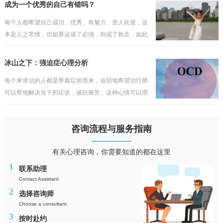
会如此轻易地被打破。他往往会埋怨某些人或事，认为
成为一个优秀的自己有错吗？
这一切不发
每个人都希望自己成功、优秀、有魅力、受人欢迎，这
本是人之常情，但如果这成了必须，则成了执念，如此
的执着，只会与现实产生冲突，而缺乏包容与接纳。不
过陷入其中的人依然会把执念当成理想，当成纯真的追
冰山之下：强迫症心理分析
求，但理
每个来求治的人都是带着症状而来，迫切地希望治疗师
可以帮他解决当下的症状，减轻痛苦。这种心情可以理
解，但却行不通，毕竟看得到的问题犹如海上的冰山一
角，而真正的问题往往隐藏在水面之下，如果对疾病的
咨询流程与服务指南
性质与成
有关心理咨询，你需要知道的都在这里
1
联系助理
Contact Assistant
2
选择咨询师
Choose a consultant
3
按时赴约