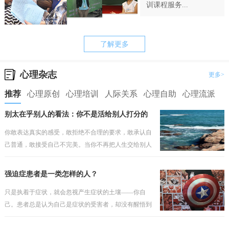
训课程服务...
了解更多
心理杂志
更多>
推荐
心理原创
心理培训
人际关系
心理自助
心理流派
别太在乎别人的看法：你不是活给别人打分的
你敢表达真实的感受，敢拒绝不合理的要求，敢承认自
己普通，敢接受自己不完美。当你不再把人生交给别人
打分，你才会真正开始为自己而活。
强迫症患者是一类怎样的人？
只是执着于症状，就会忽视产生症状的土壤——你自
己。患者总是认为自己是症状的受害者，却没有醒悟到
问题因人而存在，如果之前的安全感有根基，那个就不