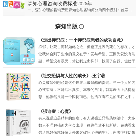
森知心理咨询收费标准2026年
一、森知心理的咨询费用森知心理咨询师分为四个级别：首席专家；专家级别；资深级别；普通级别。首席心理专家：￥900元/50分钟；专家心理咨询师：￥700元/50分钟；资深心理咨询师：￥500元/50分钟；普通心理咨询师：300元/50分钟。
森知出版
《走出抑郁症：一个抑郁症患者的成功自救》
抑郁，让死亡离我如此之近。但也正是因为死亡的存在，才
让我体会到了生命的意义在于：爱与希望。正因为爱没有消
融、希望没有泯灭，才让我走出抑郁，找回了自我。但处于
抑郁之中的时候，我的眼前只有绝望，试图让自己相信还有
未来，但也仅仅是一种自我安慰罢了。我似乎只剩下在绝望
《社交恐惧与人性的成长》-王宇著
中坚持的权利，但也正是这种在绝望中的坚持，才真的让我
心灵被禁锢想必是这个世界上最残酷的责罚。当一个人的内
一点一点地看到了希望。当曙光最终突破了黑夜的壁垒，我
心被束缚，不能活出真实、本来的自我，就算表面上活得精
看到了因为“爱”而萌生的动力，因为“希望”而产生的坚持。
彩，他依然只是一个囚徒而已。他活在看不见的围栏之中，
正是爱与希望让我变得坚韧，并重见蓝天！
有时他比真正的囚犯都要痛苦，因为他不过是一个会动的木
偶而已，他以为自己是人生的主宰，其实他只不过是一个傀
《强迫症：心魔》
儡。社交恐惧症和其他的神经症一样都有一定人格的基础，
有人说强迫是精神的癌症，有人说强迫只能药物治疗，大多
俗话说“三岁看大，七岁看老”。社交恐惧的形成与早期环境
数人不理解强迫为何会出现，往往茫然不知所措。在他看来
和家庭因素密相关，尤其是父母自身人格特质及对孩子的教
强迫就好像就好像天外来客破坏了他的生活，患者往往幻想