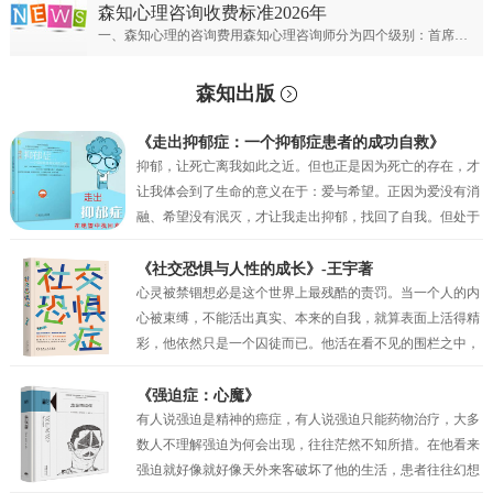
森知心理咨询收费标准2026年
一、森知心理的咨询费用森知心理咨询师分为四个级别：首席专家；专家级别；资深级别；普通级别。首席心理专家：￥900元/50分钟；专家心理咨询师：￥700元/50分钟；资深心理咨询师：￥500元/50分钟；普通心理咨询师：300元/50分钟。
森知出版
《走出抑郁症：一个抑郁症患者的成功自救》
抑郁，让死亡离我如此之近。但也正是因为死亡的存在，才
让我体会到了生命的意义在于：爱与希望。正因为爱没有消
融、希望没有泯灭，才让我走出抑郁，找回了自我。但处于
抑郁之中的时候，我的眼前只有绝望，试图让自己相信还有
未来，但也仅仅是一种自我安慰罢了。我似乎只剩下在绝望
《社交恐惧与人性的成长》-王宇著
中坚持的权利，但也正是这种在绝望中的坚持，才真的让我
心灵被禁锢想必是这个世界上最残酷的责罚。当一个人的内
一点一点地看到了希望。当曙光最终突破了黑夜的壁垒，我
心被束缚，不能活出真实、本来的自我，就算表面上活得精
看到了因为“爱”而萌生的动力，因为“希望”而产生的坚持。
彩，他依然只是一个囚徒而已。他活在看不见的围栏之中，
正是爱与希望让我变得坚韧，并重见蓝天！
有时他比真正的囚犯都要痛苦，因为他不过是一个会动的木
偶而已，他以为自己是人生的主宰，其实他只不过是一个傀
《强迫症：心魔》
儡。社交恐惧症和其他的神经症一样都有一定人格的基础，
有人说强迫是精神的癌症，有人说强迫只能药物治疗，大多
俗话说“三岁看大，七岁看老”。社交恐惧的形成与早期环境
数人不理解强迫为何会出现，往往茫然不知所措。在他看来
和家庭因素密相关，尤其是父母自身人格特质及对孩子的教
强迫就好像就好像天外来客破坏了他的生活，患者往往幻想