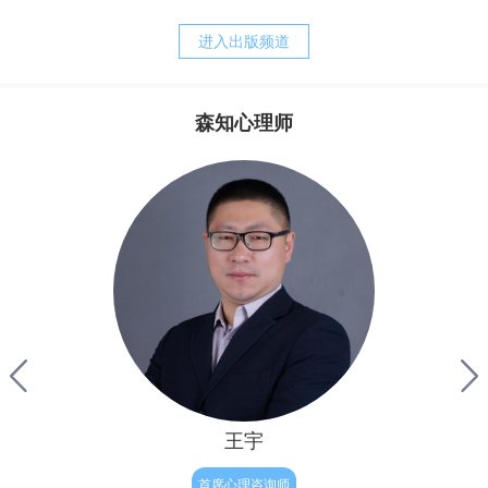
养方式。我的经历常常告诉我，正是父母培育出来的诸如，
战胜强迫，之后便可以快乐的生活。他其实还没有明白，强
胆小、退缩、敏感、焦虑、刻板、追求完美等等人格的特
迫只是他痛苦的表象，而他病态的执念才是他痛苦的根源。
进入出版频道
质，却又是父母赖以责备孩子、苛求孩子的理由。而当孩子
完整地内化了父母的对待模式以后，孩子的心灵便更习惯于
自责、自罪、自暴、自弃，甚至决心与自我分裂，自然造就
森知心理师
了与真实自我的持久的矛盾，陷入“自我战争”的深渊，并与
其实，从我们生命最初往往最为真实与自然，但后来由于
焦虑相伴的苦难生活。
成长和经历，让我们不被接纳和肯定，因此内心有了缺失与
不满，因此为了让我们变得更“完整”，结果我们拼命来弥
补，表面上试图救赎自己的努力，不但没有让我们得到救
赎，反倒破坏了人性与人生的自然——人生本是一种自然的
流淌，人性的释放，但对于有执念的人来说重要的只有结
果，自我价值的证明。因此他往往会逼迫证明自己，完美自
己，赢得肯定和完善，
王宇
首席心理咨询师