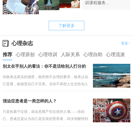
训课程服务...
了解更多
心理杂志
更多>
推荐
心理原创
心理培训
人际关系
心理自助
心理流派
别太在乎别人的看法：你不是活给别人打分的
你敢表达真实的感受，敢拒绝不合理的要求，敢承认自
己普通，敢接受自己不完美。当你不再把人生交给别人
打分，你才会真正开始为自己而活。
强迫症患者是一类怎样的人？
只是执着于症状，就会忽视产生症状的土壤——你自
己。患者总是认为自己是症状的受害者，却没有醒悟到
问题因人而存在，如果之前的安全感有根基，那个就不