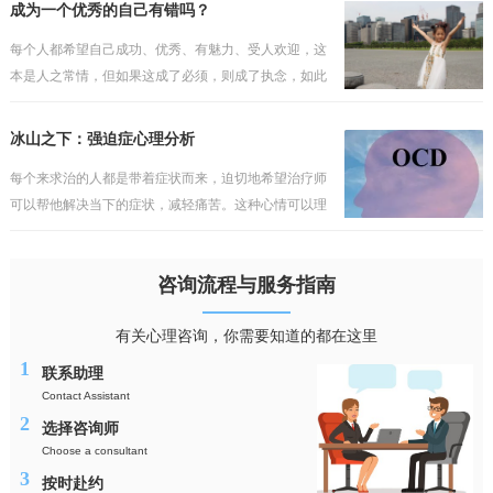
会如此轻易地被打破。他往往会埋怨某些人或事，认为
成为一个优秀的自己有错吗？
这一切不发
每个人都希望自己成功、优秀、有魅力、受人欢迎，这
本是人之常情，但如果这成了必须，则成了执念，如此
的执着，只会与现实产生冲突，而缺乏包容与接纳。不
过陷入其中的人依然会把执念当成理想，当成纯真的追
冰山之下：强迫症心理分析
求，但理
每个来求治的人都是带着症状而来，迫切地希望治疗师
可以帮他解决当下的症状，减轻痛苦。这种心情可以理
解，但却行不通，毕竟看得到的问题犹如海上的冰山一
角，而真正的问题往往隐藏在水面之下，如果对疾病的
咨询流程与服务指南
性质与成
有关心理咨询，你需要知道的都在这里
1
联系助理
Contact Assistant
2
选择咨询师
Choose a consultant
3
按时赴约