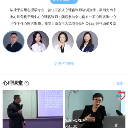
毕业于应用心理学专业，曾任江苏省心理咨询师培训教师，期间为南京
个人
市心理危机干预中心心理咨询师；随后参与创办南京一家心理咨询中心
毕业
并任主任心理咨询师，期间为南京市古鸡鸣寺特约公益心理咨询师及南
为抑
京市职工心理咨询服务中心副主任。咨询案例过两千例，治疗时长超一
理咨
万小时。
更多咨询师
心理课堂
更多>